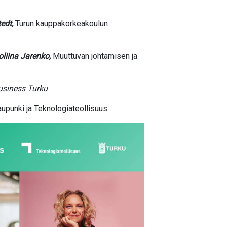
edt,
Turun kauppakorkeakoulun
liina Jarenko,
Muuttuvan johtamisen ja
Business Turku
upunki ja Teknologiateollisuus