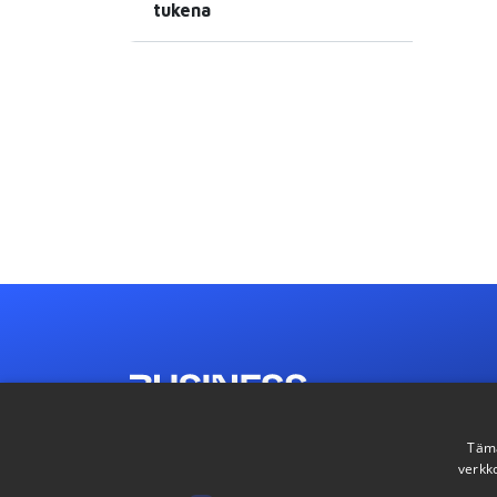
tukena
Tämä
verkk