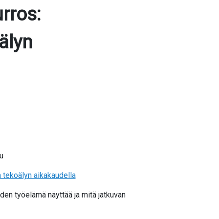
rros:
älyn
u
 tekoälyn aikakaudella
den työelämä näyttää ja mitä jatkuvan