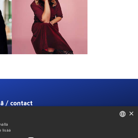
ä / contact
×
mällä
usinessturku.fi
e lisää
ENGLISH