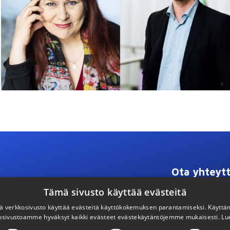
Ota yhteytt
Tämä sivusto käyttää evästeitä
Timo Huttunen
 verkkosivusto käyttää evästeitä käyttökokemuksen parantamiseksi. Käyttä
timo.huttunen@b
osivustoamme hyväksyt kaikki evästeet evästekäytäntöjemme mukaisesti.
Lu