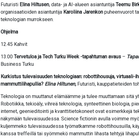
Futuristi
Elina Hiltusen
, data- ja AI-alueen asiantuntija
Teemu Birk
organisaatioiden asiantuntija
Karoliina Jarenkon
puheenvuorot tar
teknologian murrokseen.
Ohjelma
12.45 Kahvit
13.00
Tervetuloa ja Tech Turku Week -tapahtuman avaus
–
Tapan
Business Turku
Kurkistus tulevaisuuden teknologiaan: robottihousuja, virtuaali-ih
mammuttilihapullia?
Elina Hiltunen,
Futuristi, kauppatieteiden toh
Teknologia on muuttanut elämäämme ja tulee muuttamaan sitä yh
Robotiikka, tekioäly, vihreä teknologia, synteettinen biologia, pi
internet, geenieditointi ja kvanttitietokoneet ovat esimerkkejä 
näkymään tulevaisuudessa. Science fictionin avulla voimme myös
kuljemmeko tulevaisuudessa työmatkamme robottihousuilla, käy
kanssa treffeillä tai syömmekö mammuttin lihasta tehtyjä lihapu