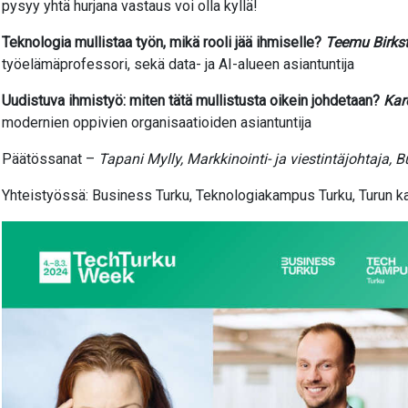
pysyy yhtä hurjana vastaus voi olla kyllä!
Teknologia mullistaa työn, mikä rooli jää ihmiselle?
Teemu Birkst
työelämäprofessori, sekä data- ja AI-alueen asiantuntija
Uudistuva ihmistyö: miten tätä mullistusta oikein johdetaan?
Karo
modernien oppivien organisaatioiden asiantuntija
Päätössanat –
Tapani Mylly, Markkinointi- ja viestintäjohtaja, 
Yhteistyössä: Business Turku, Teknologiakampus Turku, Turun ka