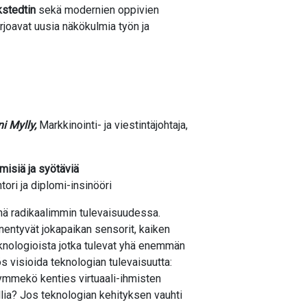
stedtin
sekä modernien oppivien
joavat uusia näkökulmia työn ja
i Mylly,
Markkinointi- ja viestintäjohtaja,
misiä ja syötäviä
tori ja diplomi-insinööri
ä radikaalimmin tulevaisuudessa.
enentyvät jokapaikan sensorit, kaiken
teknologioista jotka tulevat yhä enemmän
 visioida teknologian tulevaisuutta:
mmekö kenties virtuaali-ihmisten
llia? Jos teknologian kehityksen vauhti